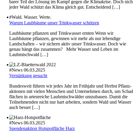
barer Teil der Lösung im Kampf gegen die Klima­krise. Doch nich
jeder Wald schützt das Klima gleich gut. Entschei­dend […]
#
Wald. Wasser. Werte.
Warum Laubbäume unser Trink­wasser schützen
Laubbäume pflanzen und Trink­wasser ernten Wenn wir
Laubbäume pflanzen, gewinnen wir mehr als nur leben­dige
Landschaften – wir sichern aktiv unser Trink­wasser. Doch wie
genau hängt das zusammen? Mehr Wasser und Leben im
Laubmisch­wald […]
#
News
06.03.2025
Verstär­kung gesucht
Bundes­weit führen wir jedes Jahr im Frühjahr und Herbst Pflanz­
ak­tionen mit vielen Menschen und Unter­nehmen durch, um Schad
flä­chen in arten­reiche Laubmisch­wälder umzubauen. Damit die
Teilneh­menden nicht nur hart arbeiten, sondern Wald und Wasser
auch besser […]
#
News
06.03.2025
Spenden­ak­tion Hotspot­fläche Harz