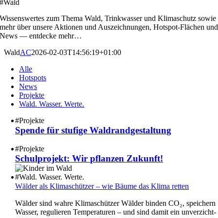
#Wald
Wissens­wertes zum Thema Wald, Trink­wasser und Klima­schutz sowie
mehr über unsere Aktionen und Auszeich­nungen, Hotspot-Flächen un
News — entdecke mehr…
Wald
AC
2026-02-03T14:56:19+01:00
Alle
Hotspots
News
Projekte
Wald. Wasser. Werte.
#
Projekte
Spende für stufige Waldrand­ge­stal­tung
#
Projekte
Schul­pro­jekt: Wir pflanzen Zukunft!
#
Wald. Wasser. Werte.
Wälder als Klima­schützer – wie Bäume das Klima retten
Wälder sind wahre Klima­schützer Wälder binden CO₂, speichern
Wasser, regulieren Tempe­ra­turen – und sind damit ein unver­zicht­