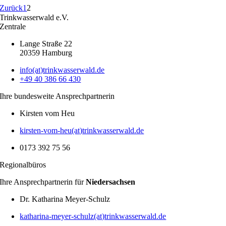
Zurück
1
2
Trinkwasserwald e.V.
Zentrale
Lange Straße 22
20359 Hamburg
info(at)trinkwasserwald.de
+49 40 386 66 430
Ihre bundes­weite Ansprech­part­nerin
Kirsten vom Heu
kirsten-vom-heu(at)trinkwasserwald.de
0173 392 75 56
Regio­nal­büros
Ihre Ansprech­part­nerin für
Nieder­sachsen
Dr. Katha­rina Meyer-Schulz
katharina-meyer-schulz(at)trinkwasserwald.de