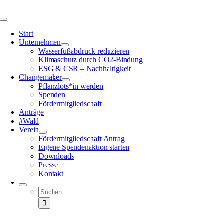
Zum
Inhalt
Navigation
springen
umschalten
Start
Unter­nehmen
Wasser­fuß­ab­druck reduzieren
Klima­schutz durch CO2-Bindung
ESG & CSR – Nachhal­tig­keit
Change­maker
Pflanzlots*in werden
Spenden
Förder­mit­glied­schaft
Anträge
#Wald
Verein
Förder­mit­glied­schaft Antrag
Eigene Spenden­ak­tion starten
Downloads
Presse
Kontakt
Suche
nach: