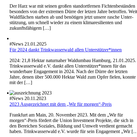
Der Harz war mit seinen großen stand­ort­fernen Fichten­be­ständen
beson­ders von der extremen Dürre der letzen Jahre betroffen. Wei
Waldflä­chen starben ab und benötigen jetzt unsere rasche Unter­
stüt­zung, um schnell wieder zu einem klima­re­si­li­enten und
zukunfts­fä­higem […]
#
News
21.01.2025
Für 2024 dankt Trinkwasserwald allen Unterstützer*innen
2024: 21,8 Hektar natur­naher Waldumbau Hamburg, 21.01.2025.
Trinkwasserwald e.V. dankt allen Unterstützer*innen für das
wunder­bare Engage­ment in 2024. Nach der Dürre der letzten
Jahre, denen über 500.000 Hektar Wald zum Opfer fielen, konnte
mit der […]
#
News
20.11.2023
2023 Ausge­zeichnet mit dem „Wir für morgen“-Preis
Frank­furt am Main, 20. November 2023. Mit dem „Wir für
morgen“-Preis fördert die Union Invest­ment Projekte, die sich in
den Berei­chen Soziales, Bildung und Umwelt verdient gemacht
haben. Trinkwasserwald e.V. wurde für sein Engage­ment „Wir [