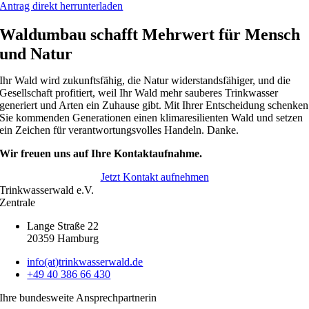
Antrag direkt herrun­ter­laden
Waldumbau schafft Mehrwert für Mensch
und Natur
Ihr Wald wird zukunfts­fähig, die Natur wider­stands­fä­higer, und die
Gesell­schaft profi­tiert, weil Ihr Wald mehr sauberes Trink­wasser
generiert und Arten ein Zuhause gibt. Mit Ihrer Entschei­dung schenken
Sie kommenden Genera­tionen einen klima­re­si­li­enten Wald und setzen
ein Zeichen für verant­wor­tungs­volles Handeln. Danke.
Wir freuen uns auf Ihre Kontakt­auf­nahme.
Jetzt Kontakt aufnehmen
Trinkwasserwald e.V.
Zentrale
Lange Straße 22
20359 Hamburg
info(at)trinkwasserwald.de
+49 40 386 66 430
Ihre bundes­weite Ansprech­part­nerin