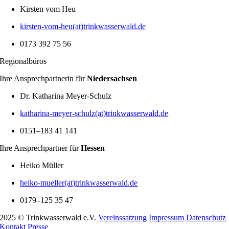
Kirsten vom Heu
kirsten-vom-heu(at)trinkwasserwald.de
0173 392 75 56
Regio­nal­büros
Ihre Ansprech­part­nerin für
Nieder­sachsen
Dr. Katha­rina Meyer-Schulz
katharina-meyer-schulz(at)trinkwasserwald.de
0151–183 41 141
Ihre Ansprech­partner für
Hessen
Heiko Müller
heiko-mueller(at)trinkwasserwald.de
0179–125 35 47
2025 © Trinkwasserwald e.V.
Vereins­sat­zung
Impressum
Daten­schutz
Kontakt
Presse