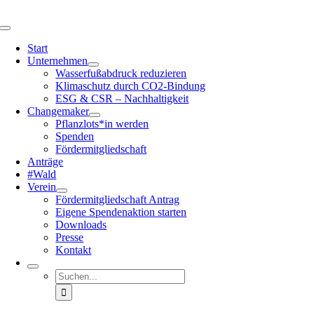
Zum
Inhalt
Navigation
springen
umschalten
Start
Unter­nehmen
Wasser­fuß­ab­druck reduzieren
Klima­schutz durch CO2-Bindung
ESG & CSR – Nachhal­tig­keit
Change­maker
Pflanzlots*in werden
Spenden
Förder­mit­glied­schaft
Anträge
#Wald
Verein
Förder­mit­glied­schaft Antrag
Eigene Spenden­ak­tion starten
Downloads
Presse
Kontakt
Suche
nach: