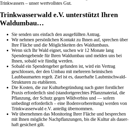
Trink­was­sers – unser wertvollstes Gut.
Trinkwasserwald e.V. unter­stützt Ihren
Waldumbau…
Sie senden uns einfach den ausge­füllten Antrag.
Wir nehmen persön­li­chen Kontakt zu Ihnen auf, sprechen über
Ihre Fläche und die Möglich­keiten des Waldum­baus.
Wenn sich Ihr Wald eignet, suchen wir 12 Monate lang
Spenden­ge­bende für Ihren Waldumbau und melden uns bei
Ihnen, sobald wir fündig werden.
Sobald ein Spenden­geber gefunden ist, wird ein Vertrag
geschlossen, der den Umbau mit mehreren heimi­schen
Laubbaum­arten regelt. Ziel ist es, dauer­hafte Laubmisch­wald-
Struk­turen zu etablieren.
Die Kosten, die zur Kultur­be­grün­dung nach guter forst­li­cher
Praxis erfor­der­lich sind (stand­ort­ge­rechtes Pflanz­ma­te­rial, die
Pflan­zung, der Schutz gegen Wildver­biss und — sofern
unbedingt erfor­der­lich – eine Boden­vor­be­rei­tung) werden von
Trinkwasserwald e.V. anteilig übernommen.
Wir übernehmen das Monito­ring Ihrer Fläche und bespre­chen
mit Ihnen mögliche Nachpflan­zungen, bis die Kultur als dauer­
haft gesichert gilt.