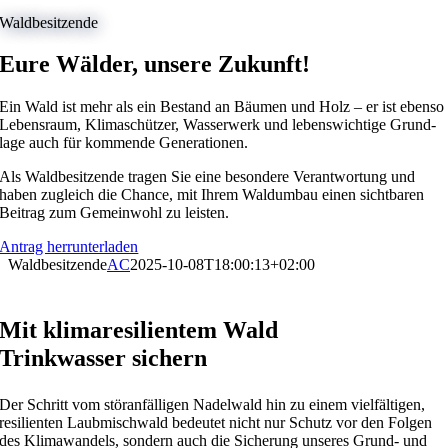
Waldbe­sit­zende
Eure Wälder, unsere Zukunft!
Ein Wald ist mehr als ein Bestand an Bäumen und Holz – er ist ebenso
Lebens­raum, Klima­schützer, Wasser­werk und lebens­wich­tige Grund­
lage auch für kommende Genera­tionen.
Als Waldbe­sit­zende tragen Sie eine beson­dere Verant­wor­tung und
haben zugleich die Chance, mit Ihrem Waldumbau einen sicht­baren
Beitrag zum Gemein­wohl zu leisten.
Antrag herrun­ter­laden
Waldbe­sit­zende
AC
2025-10-08T18:00:13+02:00
Mit klima­re­si­li­entem Wald
Trink­wasser sichern
Der Schritt vom störan­fäl­ligen Nadel­wald hin zu einem vielfäl­tigen,
resili­enten Laubmisch­wald bedeutet nicht nur Schutz vor den Folgen
des Klima­wan­dels, sondern auch die Siche­rung unseres Grund- und