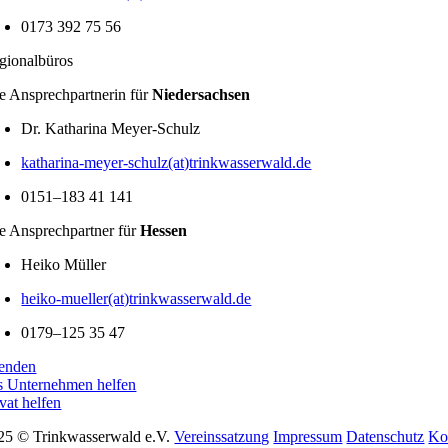
0173 392 75 56
io­nal­büros
e Ansprech­part­nerin für
Nieder­sachsen
Dr. Katha­rina Meyer-Schulz
katharina-meyer-schulz(at)trinkwasserwald.de
0151–183 41 141
re Ansprech­partner für
Hessen
Heiko Müller
heiko-mueller(at)trinkwasserwald.de
0179–125 35 47
enden
s Unter­nehmen helfen
vat helfen
25 © Trinkwasserwald e.V.
Vereins­sat­zung
Impressum
Daten­schutz
Ko