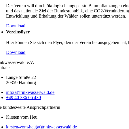
Der Verein will durch ökolo­gisch angepasste Baumpflan­zungen einen 
und das natio­nale Ziel der Bundes­re­pu­blik, eine CO2-Vermin­­­de­
Entwick­lung und Erhal­tung der Wälder, sollen unter­stützt werden.
Download
Vereins­flyer
Hier können Sie sich den Flyer, den der Verein heraus­ge­geben hat, h
Download
inkwasserwald e.V.
ntrale
Lange Straße 22
20359 Hamburg
info(at)trinkwasserwald.de
+49 40 386 66 430
e bundes­weite Ansprech­part­nerin
Kirsten vom Heu
kirsten-vom-heu(at)trinkwasserwald.de