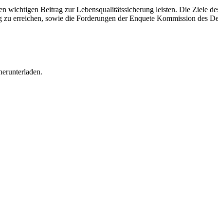
wichtigen Beitrag zur Lebens­qua­li­täts­si­che­rung leisten. Die Ziele d
rung zu errei­chen, sowie die Forde­rungen der Enquete Kommis­sion des D
erun­ter­laden.