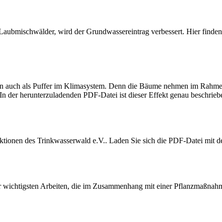
e Laubmisch­wälder, wird der Grund­was­ser­ein­trag verbes­sert. Hier fi
en auch als Puffer im Klima­system. Denn die Bäume nehmen im Rahmen i
n der herun­ter­zu­la­denden PDF-Datei ist dieser Effekt genau beschrieb
z­ak­tionen des Trinkwasserwald e.V.. Laden Sie sich die PDF-Datei mit 
der wichtigsten Arbeiten, die im Zusam­men­hang mit einer Pflanz­maß­na