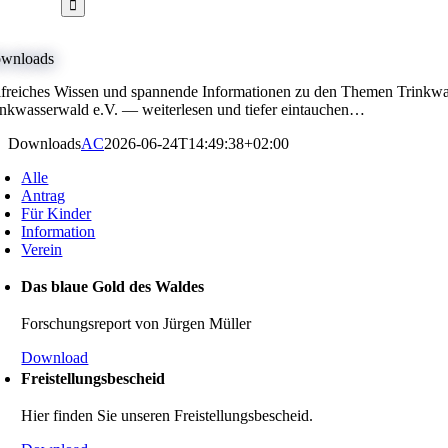
wnloads
lfrei­ches Wissen und spannende Infor­ma­tionen zu den Themen Trink­wass
inkwasserwald e.V. — weiter­lesen und tiefer eintau­chen…
Downloads
AC
2026-06-24T14:49:38+02:00
Alle
Antrag
Für Kinder
Infor­ma­tion
Verein
Das blaue Gold des Waldes
Forschungs­re­port von Jürgen Müller
Download
Freistel­lungs­be­scheid
Hier finden Sie unseren Freistel­lungs­be­scheid.