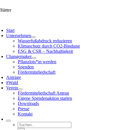
Zum
Inhalt
springen
avigation
mschalten
Start
Unter­nehmen
Wasser­fuß­ab­druck reduzieren
Klima­schutz durch CO2-Bindung
ESG & CSR – Nachhal­tig­keit
Change­maker
Pflanzlots*in werden
Spenden
Förder­mit­glied­schaft
Anträge
#Wald
Verein
Förder­mit­glied­schaft Antrag
Eigene Spenden­ak­tion starten
Downloads
Presse
Kontakt
Suche
nach: