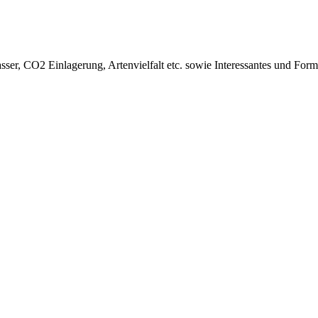
er, CO2 Einla­ge­rung, Arten­viel­falt etc. sowie Inter­es­santes und Fo