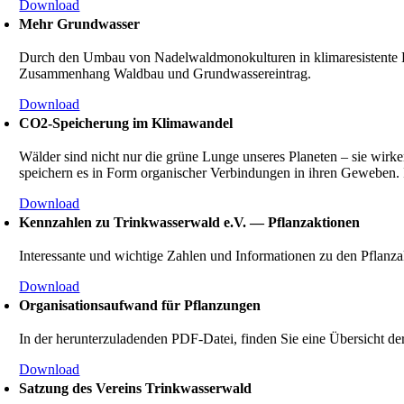
Download
Mehr Grund­wasser
Durch den Umbau von Nadel­wald­mo­no­kul­turen in klima­re­sis­tent
Zusam­men­hang Waldbau und Grund­was­ser­ein­trag.
Download
CO2-Speiche­rung im Klima­wandel
Wälder sind nicht nur die grüne Lunge unseres Planeten – sie wirk
speichern es in Form organi­scher Verbin­dungen in ihren Geweben. I
Download
Kennzahlen zu Trinkwasserwald e.V. — Pflanz­ak­tionen
Inter­es­sante und wichtige Zahlen und Infor­ma­tionen zu den Pflan
Download
Organi­sa­ti­ons­auf­wand für Pflan­zungen
In der herun­ter­zu­la­denden PDF-Datei, finden Sie eine Übersicht 
Download
Satzung des Vereins Trinkwasserwald