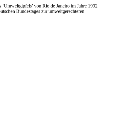
es ‘Umwelt­gip­fels’ von Rio de Janeiro im Jahre 1992
eutschen Bundes­tages zur umwelt­ge­rech­teren