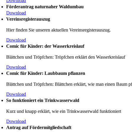
Download
Förder­an­trag natur­naher Waldumbau
Download
Vereins­re­gis­ter­auszug
Hier finden Sie unseren aktuellen Vereins­re­gis­ter­auszug.
Download
Comic für Kinder: der Wasser­kreis­lauf
Blätt­chen und Tröpf­chen: Tröpf­chen erklärt den Wasser­kreis­lauf
Download
Comic für Kinder: Laubbaum pflanzen
Blätt­chen und Tröpf­chen: Blätt­chen erklärt, wie man einen Baum p
Download
So funktio­niert ein Trinkwasserwald
Kurz und knapp erklärt, wie ein Trinkwasserwald funktio­niert
Download
Antrag auf Förder­mit­glied­schaft