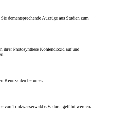
nden Sie dementspre­chende Auszüge aus Studien zum
hrer Photo­syn­these Kohlen­di­oxid auf und
en.
den Kennzahlen herunter.
hme von Trinkwasserwald e.V. durch­ge­führt werden.