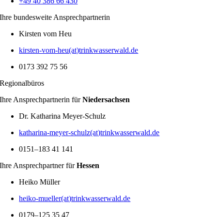
+49 40 386 66 430
Ihre bundes­weite Ansprech­part­nerin
Kirsten vom Heu
kirsten-vom-heu(at)trinkwasserwald.de
0173 392 75 56
Regio­nal­büros
Ihre Ansprech­part­nerin für
Nieder­sachsen
Dr. Katha­rina Meyer-Schulz
katharina-meyer-schulz(at)trinkwasserwald.de
0151–183 41 141
Ihre Ansprech­partner für
Hessen
Heiko Müller
heiko-mueller(at)trinkwasserwald.de
0179–125 35 47