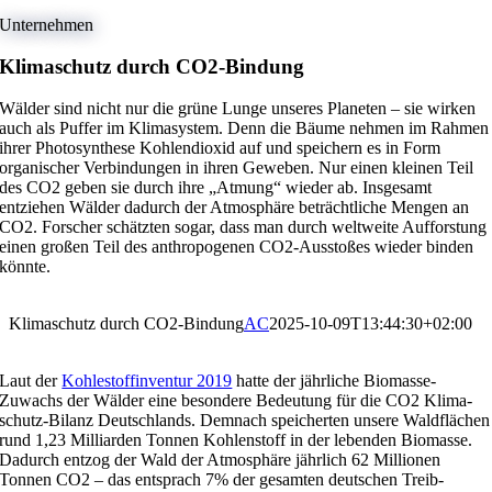
Unter­nehmen
Klima­schutz durch CO2-Bindung
Wälder sind nicht nur die grüne Lunge unseres Planeten – sie wirken
auch als Puffer im Klima­system. Denn die Bäume nehmen im Rahmen
ihrer Photo­syn­these Kohlen­di­oxid auf und speichern es in Form
organi­scher Verbin­dungen in ihren Geweben. Nur einen kleinen Teil
des CO2 geben sie durch ihre „Atmung“ wieder ab. Insge­samt
entziehen Wälder dadurch der Atmosphäre beträcht­liche Mengen an
CO2. Forscher schätzten sogar, dass man durch weltweite Auffors­tung
einen großen Teil des anthro­po­genen CO2-Ausstoßes wieder binden
könnte.
Klima­schutz durch CO2-Bindung
AC
2025-10-09T13:44:30+02:00
Laut der
Kohle­stoff­in­ventur 2019
hatte der jährliche Biomasse-
Zuwachs der Wälder eine beson­dere Bedeu­tung für die CO2 Klima­
schutz-Bilanz Deutsch­lands. Demnach speicherten unsere Waldflä­chen
rund 1,23 Milli­arden Tonnen Kohlen­stoff in der lebenden Biomasse.
Dadurch entzog der Wald der Atmosphäre jährlich 62 Millionen
Tonnen CO2 – das entsprach 7% der gesamten deutschen Treib­