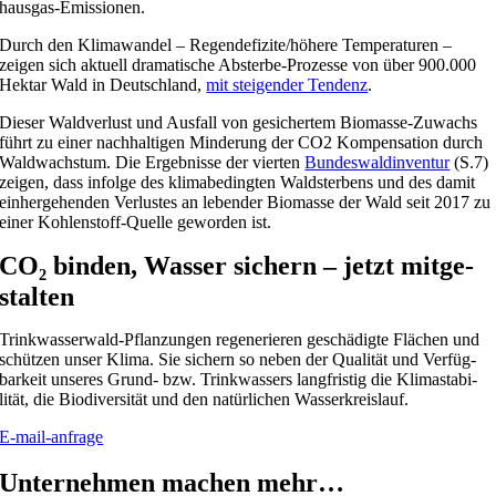
hausgas-Emissionen.
Durch den Klima­wandel – Regendefizite/höhere Tempe­ra­turen –
zeigen sich aktuell drama­ti­sche Absterbe-Prozesse von über 900.000
Hektar Wald in Deutsch­land,
mit steigender Tendenz
.
Dieser Waldver­lust und Ausfall von gesichertem Biomasse-Zuwachs
führt zu einer nachhal­tigen Minde­rung der CO2 Kompen­sa­tion durch
Waldwachstum. Die Ergeb­nisse der vierten
Bundes­wald­in­ventur
(S.7)
zeigen, dass infolge des klima­be­dingten Waldster­bens und des damit
einher­ge­henden Verlustes an lebender Biomasse der Wald seit 2017 zu
einer Kohlen­stoff-Quelle geworden ist.
CO₂ binden, Wasser sichern – jetzt mitge­
stalten
Trinkwasserwald-Pflan­zungen regene­rieren geschä­digte Flächen und
schützen unser Klima. Sie sichern so neben der Qualität und Verfüg­
bar­keit unseres Grund- bzw. Trink­was­sers langfristig die Klima­sta­bi­
lität, die Biodi­ver­sität und den natür­li­chen Wasser­kreis­lauf.
E‑mail-anfrage
Unter­nehmen machen mehr…