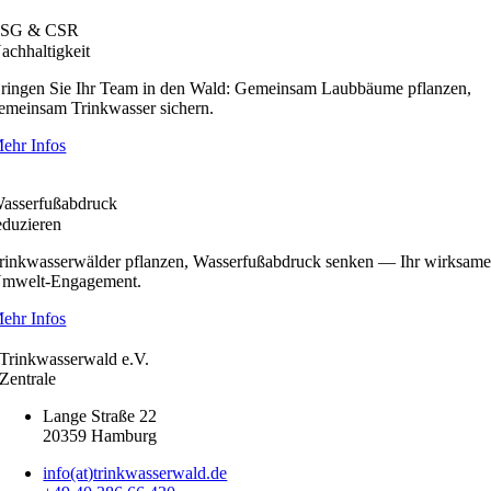
SG & CSR
achhal­tig­keit
ringen Sie Ihr Team in den Wald: Gemeinsam Laubbäume pflanzen,
emeinsam Trink­wasser sichern.
ehr Infos
asser­fuß­ab­druck
eduzieren
rink­was­ser­wälder pflanzen, Wasser­fuß­ab­druck senken — Ihr wirksam
mwelt-Engage­ment.
ehr Infos
Trinkwasserwald e.V.
Zentrale
Lange Straße 22
20359 Hamburg
info(at)trinkwasserwald.de