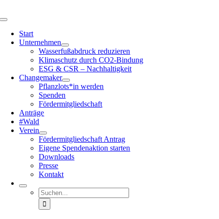
Zum
Inhalt
Navigation
springen
umschalten
Start
Unter­nehmen
Wasser­fuß­ab­druck reduzieren
Klima­schutz durch CO2-Bindung
ESG & CSR – Nachhal­tig­keit
Change­maker
Pflanzlots*in werden
Spenden
Förder­mit­glied­schaft
Anträge
#Wald
Verein
Förder­mit­glied­schaft Antrag
Eigene Spenden­ak­tion starten
Downloads
Presse
Kontakt
Suche
nach: