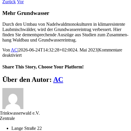
Zurück
Vor
Mehr Grund­wasser
Durch den Umbau von Nadel­wald­mo­no­kul­turen in klima­re­sis­tente
Laubmisch­wälder, wird der Grund­was­ser­ein­trag verbes­sert. Hier
finden Sie dementspre­chende Auszüge aus Studien zum Zusam­men­
hang Waldbau und Grund­was­ser­ein­trag.
Von
AC
|
2026-06-24T14:32:28+02:00
24. Mai 2023
|
Kommentare
für
deaktiviert
Mehr
Grund­
Share This Story, Choose Your Platform!
wasser
Facebook
X
Reddit
LinkedIn
WhatsApp
Telegram
Tumblr
Pinterest
Vk
Xing
E-
Über den Autor:
AC
Mail
Trinkwasserwald e.V.
Zentrale
Lange Straße 22