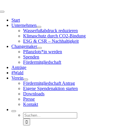
Zum
Inhalt
Navigation
springen
umschalten
Start
Unter­nehmen
Wasser­fuß­ab­druck reduzieren
Klima­schutz durch CO2-Bindung
ESG & CSR – Nachhal­tig­keit
Change­maker
Pflanzlots*in werden
Spenden
Förder­mit­glied­schaft
Anträge
#Wald
Verein
Förder­mit­glied­schaft Antrag
Eigene Spenden­ak­tion starten
Downloads
Presse
Kontakt
Suche
nach: