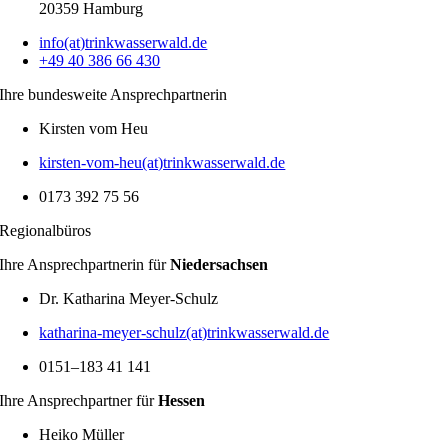
20359 Hamburg
info(at)trinkwasserwald.de
+49 40 386 66 430
Ihre bundes­weite Ansprech­part­nerin
Kirsten vom Heu
kirsten-vom-heu(at)trinkwasserwald.de
0173 392 75 56
Regio­nal­büros
Ihre Ansprech­part­nerin für
Nieder­sachsen
Dr. Katha­rina Meyer-Schulz
katharina-meyer-schulz(at)trinkwasserwald.de
0151–183 41 141
Ihre Ansprech­partner für
Hessen
Heiko Müller